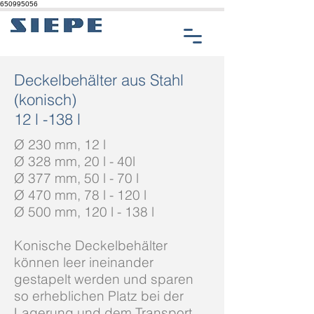
650995056
Deckelbehälter aus Stahl
(konisch)
12 l -138 l
Ø 230 mm, 12 l
Ø 328 mm, 20 l - 40l
Ø 377 mm, 50 l - 70 l
Ø 470 mm, 78 l - 120 l
Ø 500 mm, 120 l - 138 l
Konische Deckelbehälter
können leer ineinander
gestapelt werden und sparen
so erheblichen Platz bei der
Lagerung und dem Transport