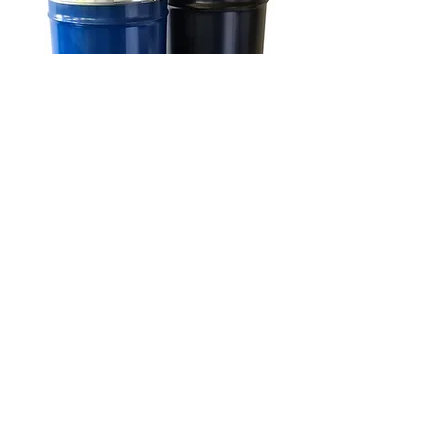
Konische
Deckelbehälter
Ø 470 mm
78 l - 120 l
Stahlblech